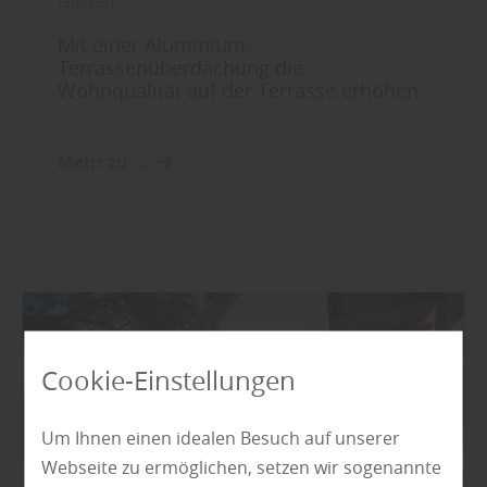
Garten
Mit einer Aluminium-
Terrassenüberdachung die
Wohnqualität auf der Terrasse erhöhen
Mehr zu ...
Cookie-Einstellungen
Um Ihnen einen idealen Besuch auf unserer
Webseite zu ermöglichen, setzen wir sogenannte