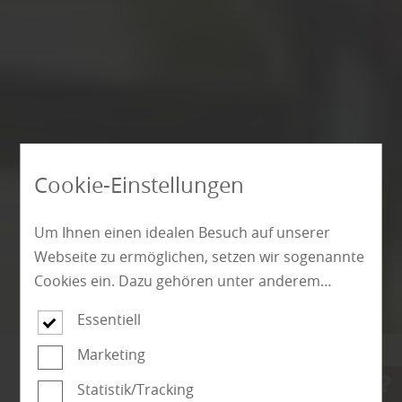
Cookie-Einstellungen
Um Ihnen einen idealen Besuch auf unserer
Webseite zu ermöglichen, setzen wir sogenannte
Cookies ein. Dazu gehören unter anderem
Cookies, die für die Steuerung und den
Essentiell
reibungslosen Betrieb unserer kommerziellen
Unternehmensseite notwendig sind. Zusätzlich
Marketing
verwenden wir Cookies zur anonymen Erhebung
Statistik/Tracking
Terrassendielen bei Riegel
von Statistiken sowie solche, die zur Ausspielung